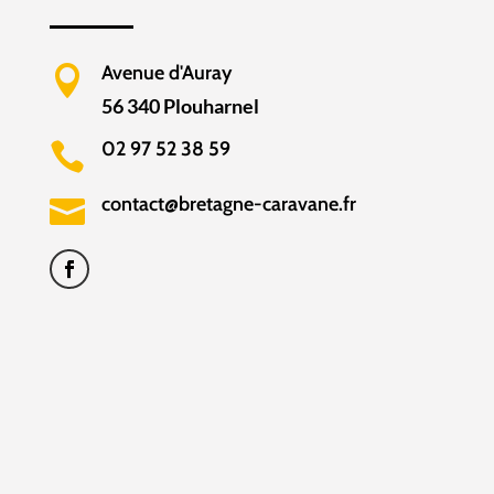
Avenue d'Auray

56 340 Plouharnel
02 97 52 38 59

contact@bretagne-caravane.fr
