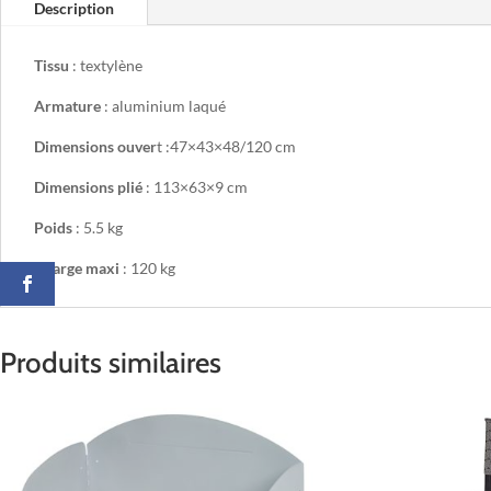
Description
Tissu
: textylène
Armature
: aluminium laqué
Dimensions ouver
t :47×43×48/120 cm
Dimensions plié
: 113×63×9 cm
Poids
: 5.5 kg
Charge maxi
: 120 kg
Produits similaires