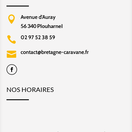
Avenue d'Auray

56 340 Plouharnel
02 97 52 38 59

contact@bretagne-caravane.fr

NOS HORAIRES